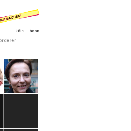
köln
bonn
örderer