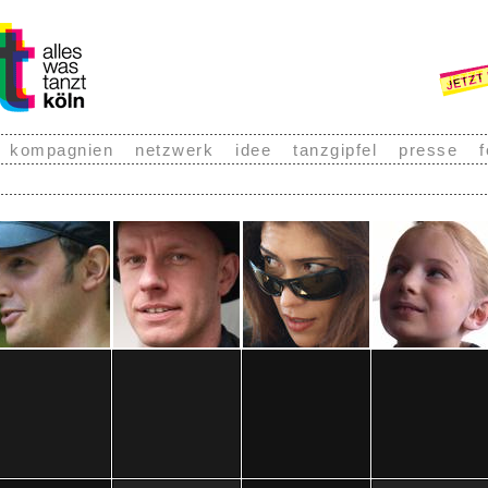
kompagnien
netzwerk
idee
tanzgipfel
presse
f