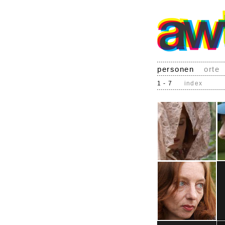
personen
orte
1 - 7
index