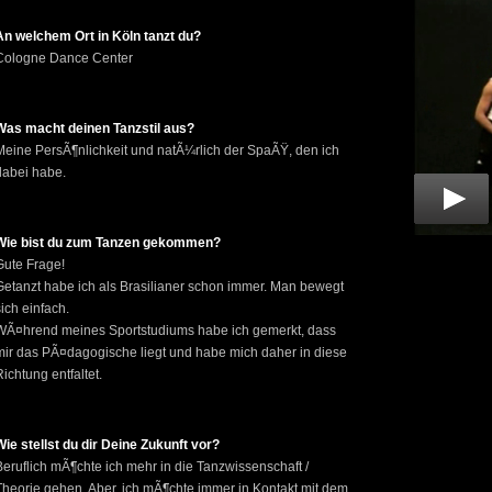
An welchem Ort in Köln tanzt du?
Cologne Dance Center
Was macht deinen Tanzstil aus?
Meine PersÃ¶nlichkeit und natÃ¼rlich der SpaÃŸ, den ich
dabei habe.
Wie bist du zum Tanzen gekommen?
Gute Frage!
Getanzt habe ich als Brasilianer schon immer. Man bewegt
sich einfach.
WÃ¤hrend meines Sportstudiums habe ich gemerkt, dass
mir das PÃ¤dagogische liegt und habe mich daher in diese
Richtung entfaltet.
Wie stellst du dir Deine Zukunft vor?
Beruflich mÃ¶chte ich mehr in die Tanzwissenschaft /
Theorie gehen. Aber, ich mÃ¶chte immer in Kontakt mit dem