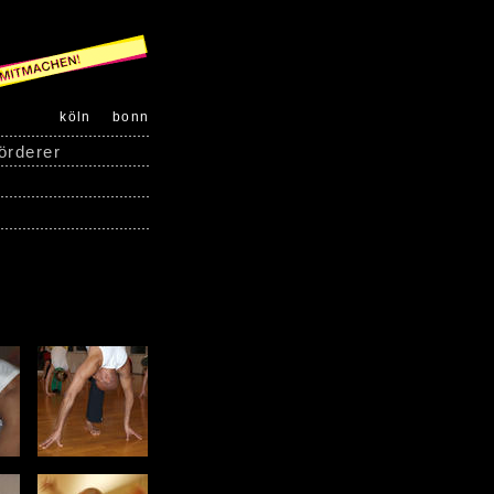
köln
bonn
örderer