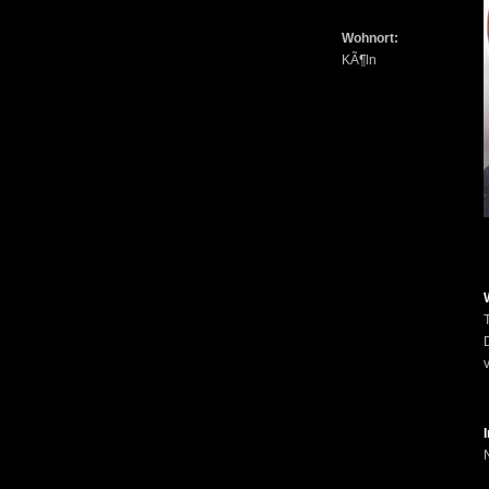
Wohnort:
KÃ¶ln