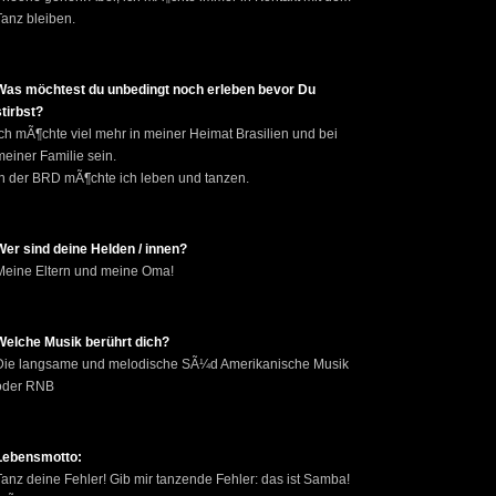
Tanz bleiben.
Was möchtest du unbedingt noch erleben bevor Du
stirbst?
Ich mÃ¶chte viel mehr in meiner Heimat Brasilien und bei
meiner Familie sein.
In der BRD mÃ¶chte ich leben und tanzen.
Wer sind deine Helden / innen?
Meine Eltern und meine Oma!
Welche Musik berührt dich?
Die langsame und melodische SÃ¼d Amerikanische Musik
oder RNB
Lebensmotto:
Tanz deine Fehler! Gib mir tanzende Fehler: das ist Samba!