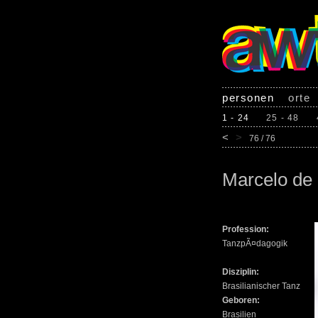
personen
orte
1 - 24
25 - 48
<
>
76 / 76
Marcelo de
Profession:
TanzpÃ¤dagogik
Disziplin:
Brasilianischer Tanz
Geboren:
Brasilien