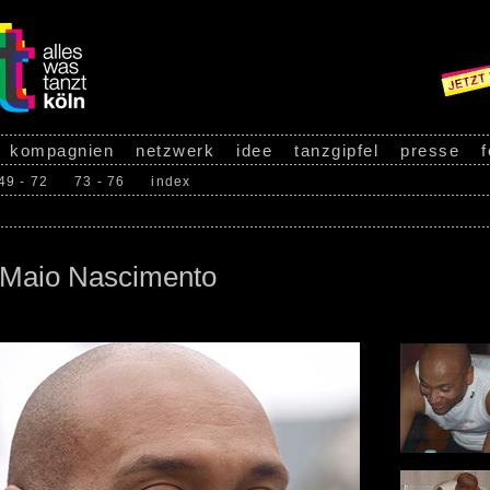
kompagnien
netzwerk
idee
tanzgipfel
presse
f
49 - 72
73 - 76
index
 Maio Nascimento